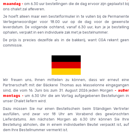
maandag -
om 6.30 uur bestellingen die de dag ervoor zijn geplaatst bij
ons chalet zal afleveren.
Je hoeft alleen maar een bestelformulier in te vullen bij de Permanente
Vertegenwoordiger voor 18.00 uur op de dag voor de gewenste
leverdatum. De volgende ochtend, vanaf 6.30 uur, kun je je bestelling
ophalen, verpakt in een individuele zak met je bestelnummer.
De prijs is precies dezelfde als in de bakkerij, want CGA rekent geen
commissie.
Wir freuen uns, Ihnen mitteilen zu können, dass wir erneut eine
Partnerschaft mit der Bäckerei Thomas aus Wasselonne eingegangen
sind, die vom 16. Juni bis zum 31. August 2026 jeden Morgen
- außer
montags -
um 6.30 Uhr die am Vortag aufgegebenen Bestellungen in
unser Chalet liefern wird.
Dazu müssen Sie nur einen Bestellschein beim Ständigen Vertreter
ausfüllen, und zwar vor 18 Uhr am Vorabend des gewünschten
Lieferdatums. Am nächsten Morgen ab 6:30 Uhr können Sie Ihre
Bestellung abholen, die in einem individuellen Beutel verpackt ist, auf
dem Ihre Bestellnummer vermerkt ist.